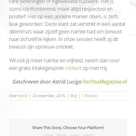
rare oefeningen of ingewikkeld huiswerk. Het is
soms confronterend, maar altijd respectvol en
positief. Het op een andere manier doen, is zelfs
leuk geworden.’ Deze klant zat verstrikt in een aantal
dilemma’s waar zijzelf geen ruimte had om bewust
naar zichzelf te kijken. In onze sessies heeft zij dit
bewust-zijn opnieuw ontdekt.
Wil ook jij meer ruimte en vrijheid, neem dan voor
een gratis intakegesprek
contact
op met mij.
Geschreven door Astrid Luciga
ForYouMagazine.nl
Door
Astrid
|
23 november, 2015
|
Blog
|
1 Reactie
Share This Story, Choose Your Platform!