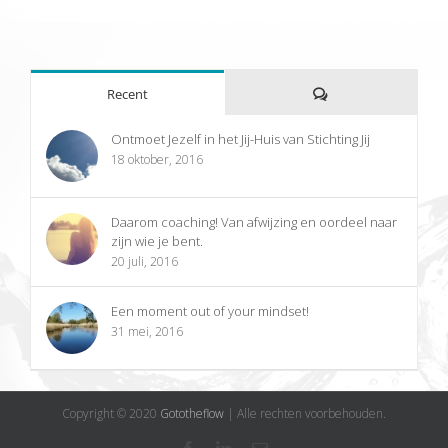
Reacties
Recent
Ontmoet Jezelf in het Jij-Huis van Stichting Jij
18 oktober, 2016
Daarom coaching! Van afwijzing en oordeel naar
zijn wie je bent.
20 juli, 2016
Een moment out of your mindset!
31 mei, 2016
Copyright © 2020
Gototheflow
| Alle rechten voorbehouden.